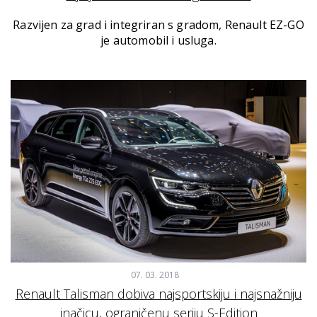
Razvijen za grad i integriran s gradom, Renault EZ-GO
je automobil i usluga.
07. 03. 2018
Renault Talisman dobiva najsportskiju i najsnažniju
inačicu, ograničenu seriju S-Edition