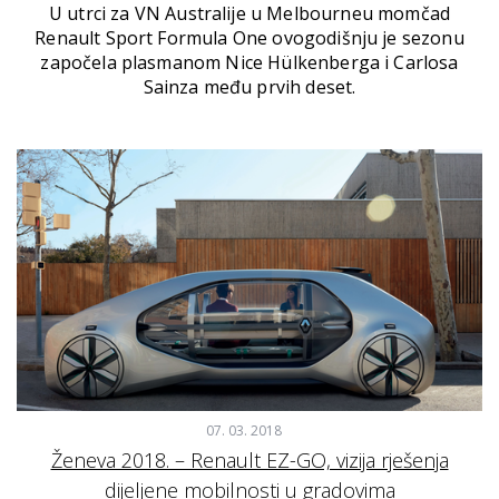
U utrci za VN Australije u Melbourneu momčad
Renault Sport Formula One ovogodišnju je sezonu
započela plasmanom Nice Hülkenberga i Carlosa
Sainza među prvih deset.
07. 03. 2018
Ženeva 2018. – Renault EZ-GO, vizija rješenja
dijeljene mobilnosti u gradovima