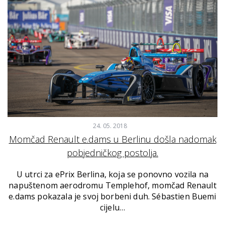
24. 05. 2018
Momčad Renault e.dams u Berlinu došla nadomak
pobjedničkog postolja.
U utrci za ePrix Berlina, koja se ponovno vozila na
napuštenom aerodromu Templehof, momčad Renault
e.dams pokazala je svoj borbeni duh. Sébastien Buemi
cijelu…