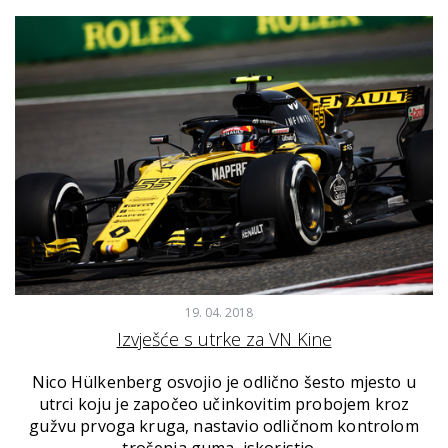
19. 04. 2018
Izvješće s utrke za VN Kine
Nico Hülkenberg osvojio je odlično šesto mjesto u
utrci koju je započeo učinkovitim probojem kroz
gužvu prvoga kruga, nastavio odličnom kontrolom
trošenja guma, iskoristio…