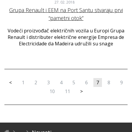
27. 02. 2018
Grupa Renault i EEM na Port Santu stvaraju prvi
“pametni otok”
Vodeći proizvođač električnih vozila u Europi Grupa
Renault i distributer električne energije Empresa de
Electricidade da Madeira udružili su snage
<
1
2
3
4
5
6
7
8
9
10
11
>