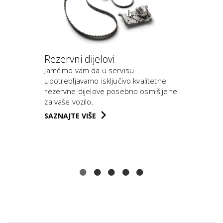
Rezervni dijelovi
Servis 
Jamčimo vam da u servisu
vo su
Servis, 
upotrebljavamo isključivo kvalitetne
ogrebot
rezervne dijelove posebno osmišljene
stakla...
za vaše vozilo.
našem s
SAZNAJTE VIŠE
vozilo s
pouzdano
SAZNAJT
1
2
3
4
5