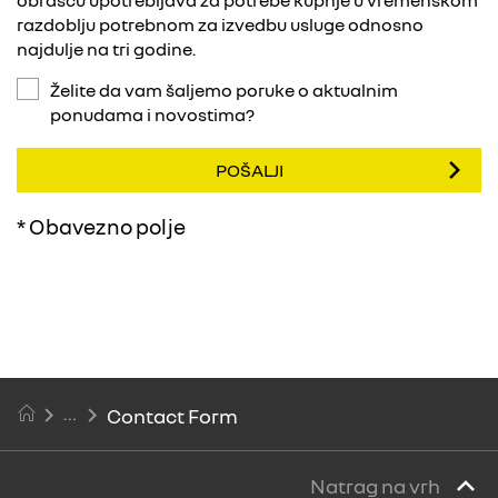
obrascu upotrebljava za potrebe kupnje u vremenskom
razdoblju potrebnom za izvedbu usluge odnosno
najdulje na tri godine.
Želite da vam šaljemo poruke o aktualnim
ponudama i novostima?
POŠALJI
* Obavezno polje
Contact Form
Natrag na vrh