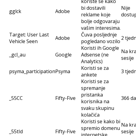
koriste se kako
bi dostavili
Nije
gglck
Adobe
reklame koje
dostu
bolje odgovaraju
vašim interesima.
Target: User Last
Čuva posljednje
Adobe
2 tjed
Vehicle Seen
pogledano vozilo
Koristi ih Google
Na kra
_gcl_au
Google
Adsense (ne
sesije
Analytics)
Koristi se za
psyma_participation
Psyma
3 tjed
ankete
Koristi se za
spremanje
pristanka
_55CC
Fifty-Five
366 d
korisnika na
svaku skupinu
kolačića
Koristi se kako bi
Na kra
spremio domenu
_55tId
Fifty-Five
sesije
internetske