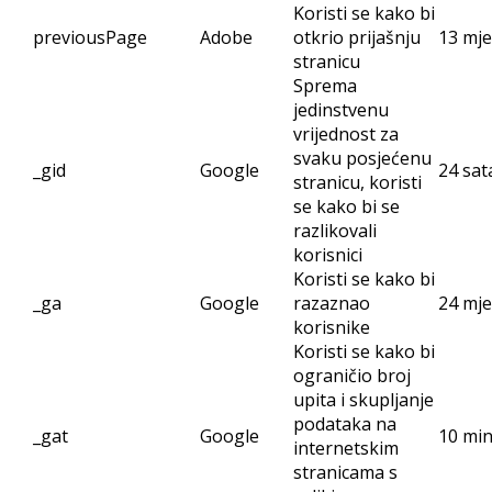
Koristi se kako bi
previousPage
Adobe
otkrio prijašnju
13 mje
stranicu
Sprema
jedinstvenu
vrijednost za
svaku posjećenu
_gid
Google
24 sat
stranicu, koristi
se kako bi se
razlikovali
korisnici
Koristi se kako bi
_ga
Google
razaznao
24 mj
korisnike
Koristi se kako bi
ograničio broj
upita i skupljanje
podataka na
_gat
Google
10 mi
internetskim
stranicama s