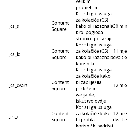
velikim
prometom
Koristi ga usluga
za kolačiće (CS)
Content
_cs_s
kako bi razaznala
30 mi
Square
broj pogleda
stranice po sesiji
Koristi ga usluga
Content
za kolačiće (CS)
11 mje
_cs_id
Square
kako bi razaznala
dva tj
korisnike
Koristi ga usluga
za kolačiće kako
Content
bi zabilježila
_cs_cvars
12 mje
Square
podešene
varijable,
iskustvo ovdje
Koristi ga usluga
Content
za kolačiće kako
12 mje
_cs_c
Square
bi pratila
dva tj
korisnički sadržaj