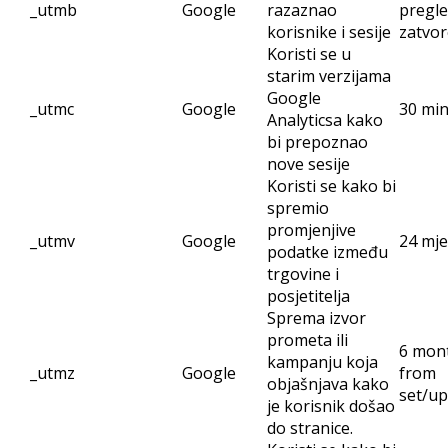
_utmb
Google
razaznao
pregle
korisnike i sesije
zatvo
Koristi se u
starim verzijama
Google
_utmc
Google
30 mi
Analyticsa kako
bi prepoznao
nove sesije
Koristi se kako bi
spremio
promjenjive
_utmv
Google
24 mj
podatke između
trgovine i
posjetitelja
Sprema izvor
prometa ili
6 mon
kampanju koja
_utmz
Google
from
objašnjava kako
set/u
je korisnik došao
do stranice.