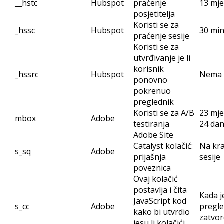
__hstc
Hubspot
praćenje
13 mje
posjetitelja
Koristi se za
_hssc
Hubspot
30 mi
praćenje sesije
Koristi se za
utvrđivanje je li
korisnik
_hssrc
Hubspot
Nema
ponovno
pokrenuo
preglednik
Koristi se za A/B
23 mje
mbox
Adobe
testiranja
24 da
Adobe Site
Catalyst kolačić:
Na kra
s_sq
Adobe
prijašnja
sesije
poveznica
Ovaj kolačić
postavlja i čita
Kada j
JavaScript kod
s_cc
Adobe
pregle
kako bi utvrdio
zatvo
jesu li kolačići