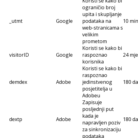
Koristi se kako bi
ograničio broj
upita i skupljanje
_utmt
Google
podataka na
10 mi
web-stranicama s
velikim
prometom
Koristi se kako bi
visitorID
Google
raspoznao
24 mj
korisnika
Koristi se kako bi
raspoznao
demdex
Adobe
jedinstvenog
180 d
posjetitelja u
Adobeu
Zapisuje
posljednji put
kada je
dextp
Adobe
180 d
napravljen poziv
za sinkronizaciju
podataka