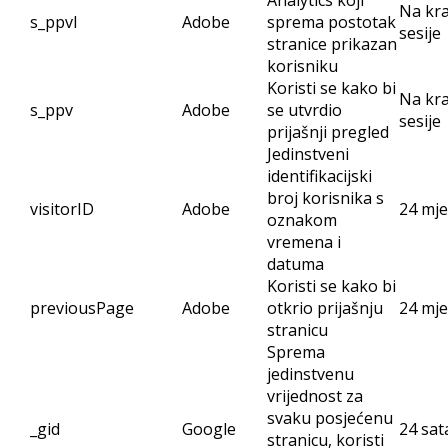
Analytics koji
Na kra
s_ppvl
Adobe
sprema postotak
sesije
stranice prikazan
korisniku
Koristi se kako bi
Na kra
s_ppv
Adobe
se utvrdio
sesije
prijašnji pregled
Jedinstveni
identifikacijski
broj korisnika s
visitorID
Adobe
24 mj
oznakom
vremena i
datuma
Koristi se kako bi
previousPage
Adobe
otkrio prijašnju
24 mj
stranicu
Sprema
jedinstvenu
vrijednost za
svaku posjećenu
_gid
Google
24 sat
stranicu, koristi