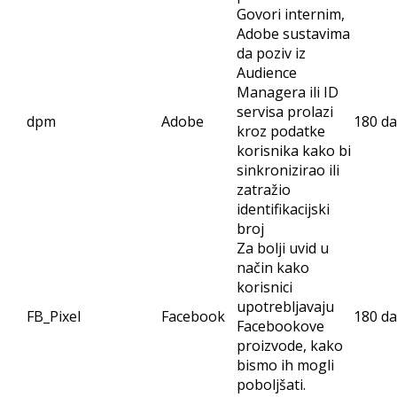
Govori internim,
Adobe sustavima
da poziv iz
Audience
Managera ili ID
servisa prolazi
dpm
Adobe
180 d
kroz podatke
korisnika kako bi
sinkronizirao ili
zatražio
identifikacijski
broj
Za bolji uvid u
način kako
korisnici
upotrebljavaju
FB_Pixel
Facebook
180 d
Facebookove
proizvode, kako
bismo ih mogli
poboljšati.