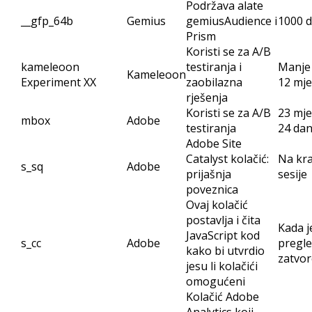
Podržava alate
__gfp_64b
Gemius
gemiusAudience i
1000 
Prism
Koristi se za A/B
kameleoon
testiranja i
Manje
Kameleoon
Experiment XX
zaobilazna
12 mje
rješenja
Koristi se za A/B
23 mje
mbox
Adobe
testiranja
24 da
Adobe Site
Catalyst kolačić:
Na kra
s_sq
Adobe
prijašnja
sesije
poveznica
Ovaj kolačić
postavlja i čita
Kada j
JavaScript kod
s_cc
Adobe
pregle
kako bi utvrdio
zatvo
jesu li kolačići
omogućeni
Kolačić Adobe