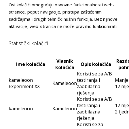
Ovi kolačići omogućuju osnovne funkcionalnosti web-
stranice, poput navigacije, pristupa zaštićenim
sadržajima i drugih tehnički nužnih funkcija. Bez njihove
aktivacije, web-stranica ne može pravilno funkcionirati.
Statistički kolačići
Vlasnik
Razd
Ime kolačića
Opis kolačića
kolačića
poh
Koristi se za A/B
kameleoon
testiranja i
Manje
Kameleoon
Experiment XX
zaobilazna
12 mje
rješenja
Koristi se za A/B
testiranja i
12 mje
kameleoon
Kameleoon
zaobilazna
2 tjed
rješenja
Koristi se za