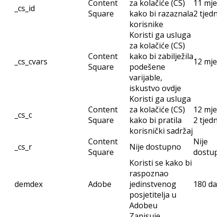
Content
za kolačiće (CS)
11 mje
_cs_id
Square
kako bi razaznala
2 tjed
korisnike
Koristi ga usluga
za kolačiće (CS)
Content
kako bi zabilježila
_cs_cvars
12 mje
Square
podešene
varijable,
iskustvo ovdje
Koristi ga usluga
Content
za kolačiće (CS)
12 mje
_cs_c
Square
kako bi pratila
2 tjed
korisnički sadržaj
Content
Nije
_cs_r
Nije dostupno
Square
dostu
Koristi se kako bi
raspoznao
demdex
Adobe
jedinstvenog
180 d
posjetitelja u
Adobeu
Zapisuje