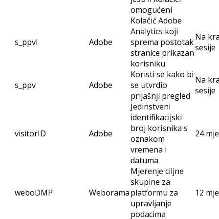
omogućeni
Kolačić Adobe
Analytics koji
Na kra
s_ppvl
Adobe
sprema postotak
sesije
stranice prikazan
korisniku
Koristi se kako bi
Na kra
s_ppv
Adobe
se utvrdio
sesije
prijašnji pregled
Jedinstveni
identifikacijski
broj korisnika s
visitorID
Adobe
24 mj
oznakom
vremena i
datuma
Mjerenje ciljne
skupine za
weboDMP
Weborama
platformu za
12 mje
upravljanje
podacima