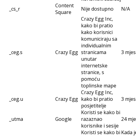
Content
_cs_r
Nije dostupno
N/A
Square
Crazy Egg Inc,
kako bi pratio
kako korisnici
komuniciraju sa
individualnim
_ceg.s
Crazy Egg
stranicama
3 mjes
unutar
internetske
stranice, s
pomoću
toplinske mape
Crazy Egg Inc,
_ceg.u
Crazy Egg
kako bi pratio
3 mjes
posjetitelje
Koristi se kako bi
_utma
Google
razaznao
24 mj
korisnike i sesije
Koristi se kako bi
Kada j