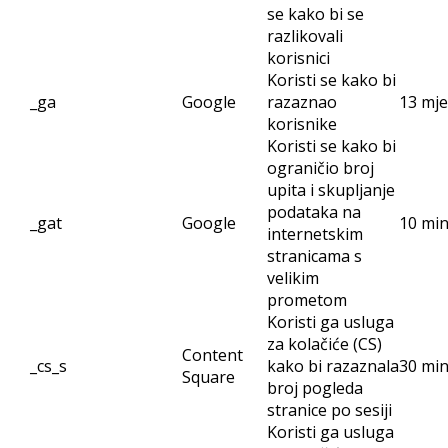
se kako bi se
razlikovali
korisnici
Koristi se kako bi
_ga
Google
razaznao
13 mje
korisnike
Koristi se kako bi
ograničio broj
upita i skupljanje
podataka na
_gat
Google
10 mi
internetskim
stranicama s
velikim
prometom
Koristi ga usluga
za kolačiće (CS)
Content
_cs_s
kako bi razaznala
30 mi
Square
broj pogleda
stranice po sesiji
Koristi ga usluga