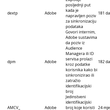
posljednji put
kada je
dextp
Adobe
181 d
napravljen poziv
za sinkronizaciju
podataka
Govori internim,
Adobe sustavima
da poziv iz
Audience
Managera ili ID
servisa prolazi
dpm
Adobe
182 d
kroz podatke
korisnika kako bi
sinkronizirao ili
zatražio
identifikacijski
broj
Jedinstveni
identifikacijski
AMCV_
Adobe
broj koje koristi
24 mj