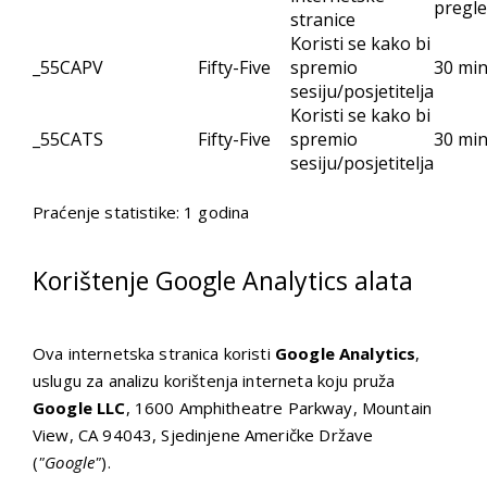
pregl
stranice
Koristi se kako bi
_55CAPV
Fifty-Five
spremio
30 mi
sesiju/posjetitelja
Koristi se kako bi
_55CATS
Fifty-Five
spremio
30 mi
sesiju/posjetitelja
Praćenje statistike: 1 godina
Korištenje Google Analytics alata
Ova internetska stranica koristi
Google Analytics
,
uslugu za analizu korištenja interneta koju pruža
Google LLC
, 1600 Amphitheatre Parkway, Mountain
View, CA 94043, Sjedinjene Američke Države
(
"Google"
).