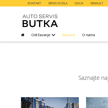
KONTAKT
SERVIS VOZILA
DACIA
RENAULT
Održavanje
Novosti
O nama
Servis i popravci
Saznajte na