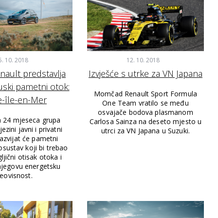
5. 10. 2018
12. 10. 2018
ault predstavlja
Izvješće s utrke za VN Japana
uski pametni otok:
Momčad Renault Sport Formula
e-île-en-Mer
One Team vratilo se među
osvajače bodova plasmanom
a 24 mjeseca grupa
Carlosa Sainza na deseto mjesto u
ezini javni i privatni
utrci za VN Japana u Suzuki.
razvijat će pametni
kosustav koji bi trebao
ljični otisak otoka i
njegovu energetsku
eovisnost.