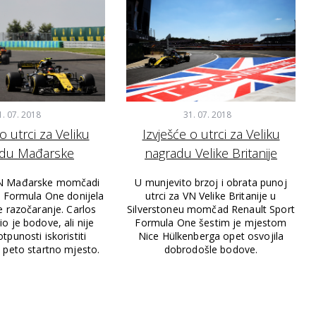
1. 07. 2018
31. 07. 2018
o utrci za Veliku
Izvješće o utrci za Veliku
adu Mađarske
nagradu Velike Britanije
VN Mađarske momčadi
U munjevito brzoj i obrata punoj
t Formula One donijela
utrci za VN Velike Britanije u
e razočaranje. Carlos
Silverstoneu momčad Renault Sport
io je bodove, ali nije
Formula One šestim je mjestom
tpunosti iskoristiti
Nice Hülkenberga opet osvojila
 peto startno mjesto.
dobrodošle bodove.