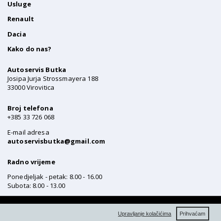
Usluge
Renault
Dacia
Kako do nas?
Autoservis Butka
Josipa Jurja Strossmayera 188
33000 Virovitica
Broj telefona
+385 33 726 068
E-mail adresa
autoservisbutka@gmail.com
Radno vrijeme
Ponedjeljak - petak: 8.00 - 16.00
Subota: 8.00 - 13.00
Privatnost i pravne obavijesti
F
*
Funkcijski kolačići
V
X
Upravljanje kolačićima
Prihvaćam
Kolačići
Ovi kolačići omogućuju ispravan rad internetske