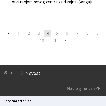
otvaranjem novog centra za dizajn u Šangaju.
<
1
2
3
4
5
6
7
8
9
10
11
>
Novosti
Natrag na vrh
Početna stranica