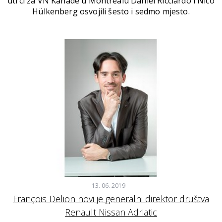
utrci za VN Kanade u Montrealu Daniel Ricciardo i Nico
Hülkenberg osvojili šesto i sedmo mjesto.
13. 06. 2019
François Delion novi je generalni direktor društva
Renault Nissan Adriatic