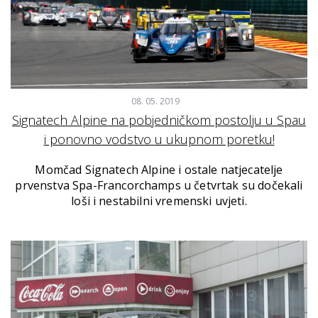
08. 05. 2019
Signatech Alpine na pobjedničkom postolju u Spau
i ponovno vodstvo u ukupnom poretku!
Momčad Signatech Alpine i ostale natjecatelje
prvenstva Spa-Francorchamps u četvrtak su dočekali
loši i nestabilni vremenski uvjeti.