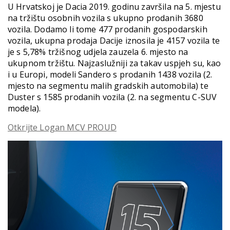
U Hrvatskoj je Dacia 2019. godinu završila na 5. mjestu
na tržištu osobnih vozila s ukupno prodanih 3680
vozila. Dodamo li tome 477 prodanih gospodarskih
vozila, ukupna prodaja Dacije iznosila je 4157 vozila te
je s 5,78% tržišnog udjela zauzela 6. mjesto na
ukupnom tržištu. Najzaslužniji za takav uspjeh su, kao
i u Europi, modeli Sandero s prodanih 1438 vozila (2.
mjesto na segmentu malih gradskih automobila) te
Duster s 1585 prodanih vozila (2. na segmentu C-SUV
modela).
Otkrijte Logan MCV PROUD