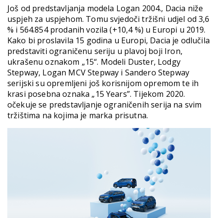
Još od predstavljanja modela Logan 2004., Dacia niže
uspjeh za uspjehom. Tomu svjedoči tržišni udjel od 3,6
% i 564.854 prodanih vozila (+10,4 %) u Europi u 2019.
Kako bi proslavila 15 godina u Europi, Dacia je odlučila
predstaviti ograničenu seriju u plavoj boji Iron,
ukrašenu oznakom „15“. Modeli Duster, Lodgy
Stepway, Logan MCV Stepway i Sandero Stepway
serijski su opremljeni još korisnijom opremom te ih
krasi posebna oznaka „15 Years”. Tijekom 2020.
očekuje se predstavljanje ograničenih serija na svim
tržištima na kojima je marka prisutna.