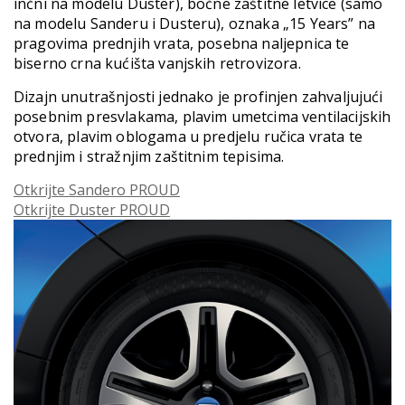
inčni na modelu Duster), bočne zaštitne letvice (samo
na modelu Sanderu i Dusteru), oznaka „15 Years” na
pragovima prednjih vrata, posebna naljepnica te
biserno crna kućišta vanjskih retrovizora.
Dizajn unutrašnjosti jednako je profinjen zahvaljujući
posebnim presvlakama, plavim umetcima ventilacijskih
otvora, plavim oblogama u predjelu ručica vrata te
prednjim i stražnjim zaštitnim tepisima.
Otkrijte Sandero PROUD
Otkrijte Duster PROUD