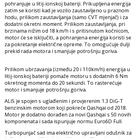
pohranjuje u litij-ionskoj bateriji. Prikupljena energija
zatim se koristi kad je vozilo zaustavljeno u praznom
hodu, prilikom zaustavljanja (samo CVT mjenjač) i za
dodatni okretni moment. Prilikom zaustavljanja, pri
brzinama nižim od 18 km/h i s pritisnutom kočnicom,
motor će se isključiti, a pohranjena energija koristi se
za pokretanje električne opreme. To omogućuje dulji
prekid rada motora i smanjuje potrošnju goriva.
Prilikom ubrzavanja (između 20 i 110km/h) energija u
litij-ionskoj bateriji pomaže motoru s dodatnih 6 Nm
okretnog momenta do 20 sekundi. To rasterećuje
motor i smanjuje potrošnju goriva.
ALiS je spojen s uglađenim i provjerenim 1.3 DiG-T
benzinskim motorom koji pokreće Qashqai od 2018.
Motor je dodatno dorađen za novi Qashqai s 50 novih
komponenata i sada ispunjuje normu Euro6D Full.
Turbopunjač sad ima električno upravljani odušnik za