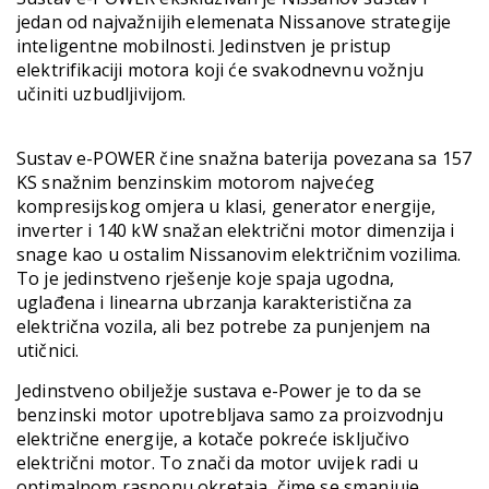
jedan od najvažnijih elemenata Nissanove strategije
inteligentne mobilnosti. Jedinstven je pristup
elektrifikaciji motora koji će svakodnevnu vožnju
učiniti uzbudljivijom.
Sustav e-POWER čine snažna baterija povezana sa 157
KS snažnim benzinskim motorom najvećeg
kompresijskog omjera u klasi, generator energije,
inverter i 140 kW snažan električni motor dimenzija i
snage kao u ostalim Nissanovim električnim vozilima.
To je jedinstveno rješenje koje spaja ugodna,
uglađena i linearna ubrzanja karakteristična za
električna vozila, ali bez potrebe za punjenjem na
utičnici.
Jedinstveno obilježje sustava e-Power je to da se
benzinski motor upotrebljava samo za proizvodnju
električne energije, a kotače pokreće isključivo
električni motor. To znači da motor uvijek radi u
optimalnom rasponu okretaja, čime se smanjuje