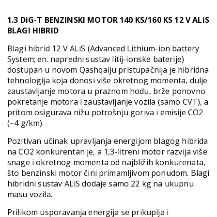
1.3 DiG-T BENZINSKI MOTOR 140 KS/160 KS 12 V ALiS
BLAGI HIBRID
Blagi hibrid 12 V ALiS (Advanced Lithium-ion battery
System; en. napredni sustav litij-ionske baterije)
dostupan u novom Qashqaiju pristupačnija je hibridna
tehnologija koja donosi više okretnog momenta, dulje
zaustavljanje motora u praznom hodu, brže ponovno
pokretanje motora i zaustavljanje vozila (samo CVT), a
pritom osigurava nižu potrošnju goriva i emisije CO2
(–4 g/km).
Pozitivan učinak upravljanja energijom blagog hibrida
na CO2 konkurentan je, a 1,3-litreni motor razvija više
snage i okretnog momenta od najbližih konkurenata,
što benzinski motor čini primamljivom ponudom. Blagi
hibridni sustav ALiS dodaje samo 22 kg na ukupnu
masu vozila.
Prilikom usporavanja energija se prikuplja i