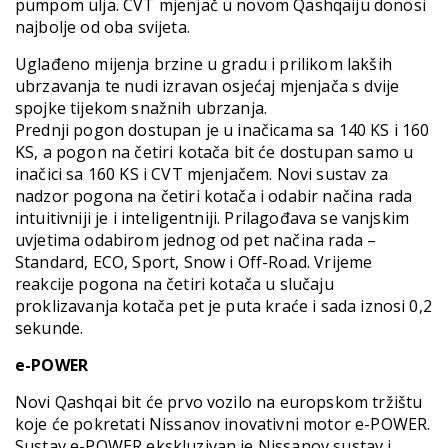
pumpom ulja. CVT mjenjač u novom Qashqaiju donosi
najbolje od oba svijeta.
Uglađeno mijenja brzine u gradu i prilikom lakših
ubrzavanja te nudi izravan osjećaj mjenjača s dvije
spojke tijekom snažnih ubrzanja.
Prednji pogon dostupan je u inačicama sa 140 KS i 160
KS, a pogon na četiri kotača bit će dostupan samo u
inačici sa 160 KS i CVT mjenjačem. Novi sustav za
nadzor pogona na četiri kotača i odabir načina rada
intuitivniji je i inteligentniji. Prilagođava se vanjskim
uvjetima odabirom jednog od pet načina rada –
Standard, ECO, Sport, Snow i Off-Road. Vrijeme
reakcije pogona na četiri kotača u slučaju
proklizavanja kotača pet je puta kraće i sada iznosi 0,2
sekunde.
e-POWER
Novi Qashqai bit će prvo vozilo na europskom tržištu
koje će pokretati Nissanov inovativni motor e-POWER.
Sustav e-POWER ekskluzivan je Nissanov sustav i