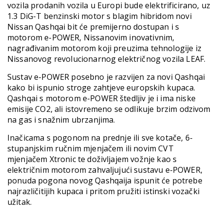
vozila prodanih vozila u Europi bude elektrificirano, uz
1.3 DiG-T benzinski motor s blagim hibridom novi
Nissan Qashqai bit će premijerno dostupan i s
motorom e-POWER, Nissanovim inovativnim,
nagrađivanim motorom koji preuzima tehnologije iz
Nissanovog revolucionarnog električnog vozila LEAF.
Sustav e-POWER posebno je razvijen za novi Qashqai
kako bi ispunio stroge zahtjeve europskih kupaca.
Qashqai s motorom e-POWER štedljiv je i ima niske
emisije CO2, ali istovremeno se odlikuje brzim odzivom
na gas i snažnim ubrzanjima.
Inačicama s pogonom na prednje ili sve kotače, 6-
stupanjskim ručnim mjenjačem ili novim CVT
mjenjačem Xtronic te doživljajem vožnje kao s
električnim motorom zahvaljujući sustavu e-POWER,
ponuda pogona novog Qashqaija ispunit će potrebe
najrazličitijih kupaca i pritom pružiti istinski vozački
užitak.