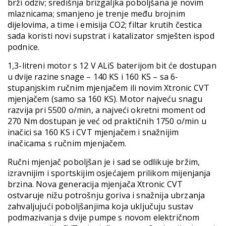
brži odziv; središnja brizgaljka poboljšana je novim
mlaznicama; smanjeno je trenje među brojnim
dijelovima, a time i emisija CO2; filtar krutih čestica
sada koristi novi supstrat i katalizator smješten ispod
podnice.
1,3-litreni motor s 12 V ALiS baterijom bit će dostupan
u dvije razine snage – 140 KS i 160 KS – sa 6-
stupanjskim ručnim mjenjačem ili novim Xtronic CVT
mjenjačem (samo sa 160 KS). Motor najveću snagu
razvija pri 5500 o/min, a najveći okretni moment od
270 Nm dostupan je već od praktičnih 1750 o/min u
inačici sa 160 KS i CVT mjenjačem i snažnijim
inačicama s ručnim mjenjačem.
Ručni mjenjač poboljšan je i sad se odlikuje bržim,
izravnijim i sportskijim osjećajem prilikom mijenjanja
brzina. Nova generacija mjenjača Xtronic CVT
ostvaruje nižu potrošnju goriva i snažnija ubrzanja
zahvaljujući poboljšanjima koja uključuju sustav
podmazivanja s dvije pumpe s novom električnom