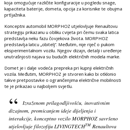
koja omogućuje različite konfiguracije u pogledu snage,
kapaciteta baterije, dometa, opcija za korisnike te obujma
prtljažnika.
Konceptni automobil MORPHOZ utjelovljuje Renaultovu
strategiju prikazanu u obliku cvijeta pri čemu svaka latica
predstavlja neku fazu čovjekova života. MORPHOZ
predstavlja laticu „obitelj”. Međutim, nije riječ o pukom
eksperimentalnom vozilu. Njegov dizajn, detalji i uređenje
unutrašnjosti najava su budućih električnih modela marke.
Domet je i dalje vodeća prepreka pri kupnji električnih
vozila. Međutim, MORPHOZ je stvoren kako bi otklonio
takve pretpostavke o ograničenjima električne mobilnosti
te je prikazao u najboljem svjetlu.
Izraženom prilagodljivošću, inovativnim
dizajnom, promicanjem ideje dijeljenja i
interakcije, konceptno vozilo MORPHOZ savršeno
TM
utjelovljuje filozofiju LIVINGTECH
Renaultova