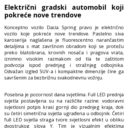
Električni gradski automobil koji
pokreće nove trendove
Konceptno vozilo Dacia Spring pravo je električno
vozilo koje pokreće nove trendove. Pastelno siva
karoserija naglašena je fluorescentno narančastim
detaljima s mat završnom obradom koji se protežu
preko blatobrana, krovnih nosača i pragova vrata,
iznimno visokim razmakom od tla te zaštitom
podvozja ispod prednjeg i stražnjeg odbojnika.
Odvažan izgled SUV-a i kompaktne dimenzije čine ga
savršenim za bezbrižnu svakodnevnu vožnju.
Posebna je pozornost dana svjetlima. Full LED prednja
svjetla postavljena su na različite razine: vodoravni
svjetlosni potpis krasi gornji dio prednjeg kraja, dok
su četiri simetrična svjetla ugrađena u odbojnik. Četiri
full LED svjetla straga tvore svjetlosni efekt u obliku
dvostrukog slova Y. Tim je vizualnim efektima