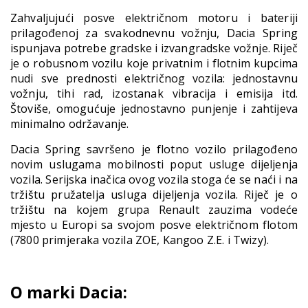
Zahvaljujući posve električnom motoru i bateriji
prilagođenoj za svakodnevnu vožnju, Dacia Spring
ispunjava potrebe gradske i izvangradske vožnje. Riječ
je o robusnom vozilu koje privatnim i flotnim kupcima
nudi sve prednosti električnog vozila: jednostavnu
vožnju, tihi rad, izostanak vibracija i emisija itd.
Štoviše, omogućuje jednostavno punjenje i zahtijeva
minimalno održavanje.
Dacia Spring savršeno je flotno vozilo prilagođeno
novim uslugama mobilnosti poput usluge dijeljenja
vozila. Serijska inačica ovog vozila stoga će se naći i na
tržištu pružatelja usluga dijeljenja vozila. Riječ je o
tržištu na kojem grupa Renault zauzima vodeće
mjesto u Europi sa svojom posve električnom flotom
(7800 primjeraka vozila ZOE, Kangoo Z.E. i Twizy).
O marki Dacia: