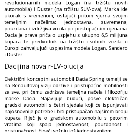
revolucionarnih modela Logan (na tržištu novih
automobila) i Duster (na tržištu SUV-ova). Marka ide
ukorak s vremenom, ostajući pritom vjerna svojim
temeljnim načelima: jednostavna, suvremena,
pouzdana i izdržljiva vozila po pristupačnim cijenama.
Dacia je prava priča o uspjehu s ukupno 6,5 milijuna
kupaca te predvodnik na tržištu osobnih vozila u
Europi zahvaljujući uspjesima modela Logan, Sandero
i Duster.
Dacijina nova r-EV-olucija
Električni konceptni automobil Dacia Spring temelji se
na Renaultovoj viziji održive i pristupačne mobilnosti
za sve, pri čemu zadržava temeljna načela i filozofiju
marke Dacia. Najavljuje budući, posve električan
gradski automobil s četiri sjedala koji će ispunjavati
najosnovnije potrebe i biti pristupačan najširem broju
kupaca. Riječ je o gradskom automobilu s petorim
vratima koji spaja jednostavnost, pouzdanost i
pristupačnost, čineći vožnju još jednostavnijom.